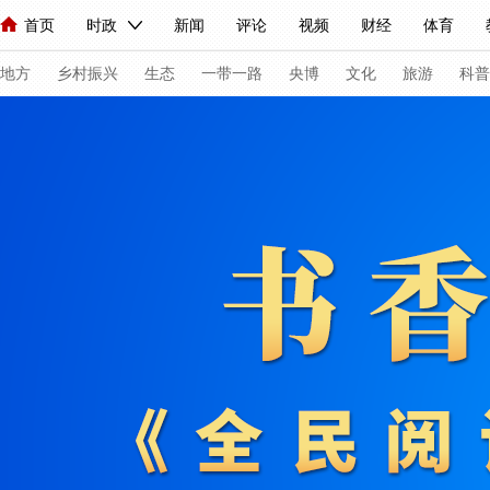
首页
时政
新闻
评论
视频
财经
体育
人民领袖习近平
直播
海外频道
片库
iPanda
栏目大全
联播+
English
中国领导人
节目单
Монгол
听音
央视快评
微视频
习式妙语
主持人
下
地方
乡村振兴
生态
一带一路
央博
文化
旅游
科普
总台春晚
网络春晚
共产党员网
秧纪录
纪录片网
新闻
国内
国际
评论
经济
军事
科技
法
人民领袖习近平
联播+
热解读
天天学习
习式妙语
视频
小央视频
小央直播
直播中国
熊猫频道
V
现场
前线
比划
快看
蓝海中国
新兵请入列
体育
直播
竞猜
2026年世界杯
2026年冬奥会
VIP会员
CCTV奥林匹克频道
生活体育大会
体育江湖